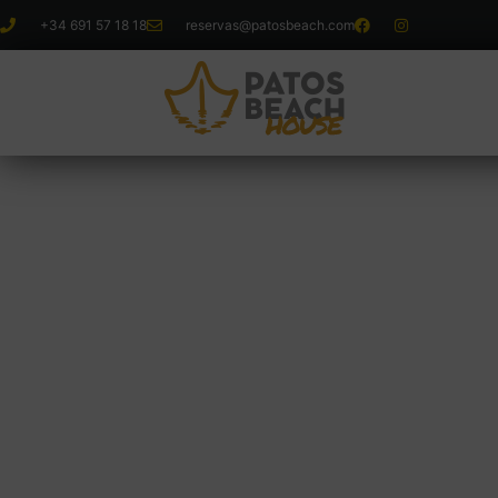
+34 691 57 18 18
reservas@patosbeach.com